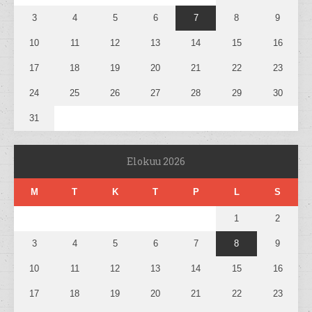
3
4
5
6
7
8
9
10
11
12
13
14
15
16
17
18
19
20
21
22
23
24
25
26
27
28
29
30
31
Elokuu 2026
M
T
K
T
P
L
S
1
2
3
4
5
6
7
8
9
10
11
12
13
14
15
16
17
18
19
20
21
22
23