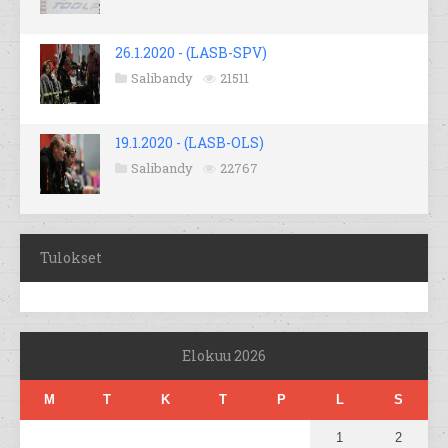
26.1.2020 - (LASB-SPV)
Salibandy
21511
19.1.2020 - (LASB-OLS)
Salibandy
22767
Tulokset
Elokuu 2026
M
T
K
T
P
L
S
1
2