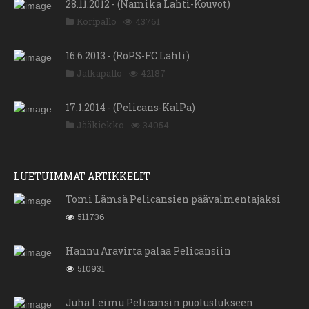
28.11.2012 - (Namika Lahti-Kouvot)
Koripallo
43761
16.6.2013 - (RoPS-FC Lahti)
Jalkapallo
42187
17.1.2014 - (Pelicans-KalPa)
Jääkiekko
34054
LUETUIMMAT ARTIKKELIT
Tomi Lämsä Pelicansien päävalmentajaksi
511736
Hannu Aravirta palaa Pelicansiin
510931
Juha Leimu Pelicansin puolustukseen