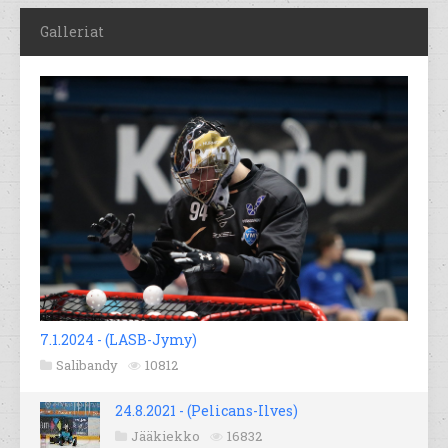
Galleriat
7.1.2024 - (LASB-Jymy)
Salibandy
10812
24.8.2021 - (Pelicans-Ilves)
Jääkiekko
16832