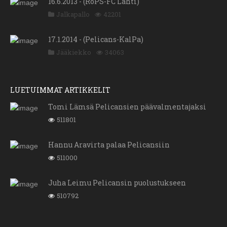
16.6.2013 - (RoPS-FC Lahti)
Jalkapallo
42201
17.1.2014 - (Pelicans-KalPa)
Jääkiekko
34063
LUETUIMMAT ARTIKKELIT
Tomi Lämsä Pelicansien päävalmentajaksi
511801
Hannu Aravirta palaa Pelicansiin
511000
Juha Leimu Pelicansin puolustukseen
510792