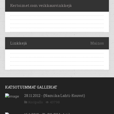
Kertoimet.com veikkausvinkkejä
Linkkejä
Mainos
KATSOTUIMMAT GALLERIAT
28.11.2012 - (Namika Lahti-Kouvot)
Koripallo
43798