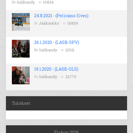
Salibandy
10824
24.8.2021 - (Pelicans-Ilves)
Jääkiekko
16839
26.1.2020 - (LASB-SPV)
Salibandy
21521
19.1.2020 - (LASB-OLS)
Salibandy
22775
Tulokset
Elokuu 2026