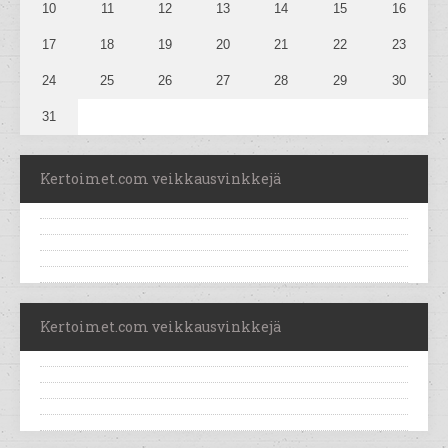
10
11
12
13
14
15
16
17
18
19
20
21
22
23
24
25
26
27
28
29
30
31
Kertoimet.com veikkausvinkkejä
Kertoimet.com veikkausvinkkejä