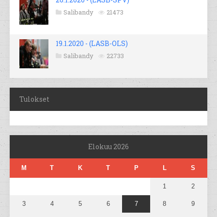
Salibandy
21473
19.1.2020 - (LASB-OLS)
Salibandy
22733
Tulokset
Elokuu 2026
M
T
K
T
P
L
S
1
2
3
4
5
6
7
8
9