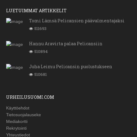
LUETUIMMAT ARTIKKELIT
Tomi Lämsä Pelicansien päävalmentajaksi
511693
Hannu Aravirta palaa Pelicansiin
510894
Juha Leimu Pelicansin puolustukseen
510681
URHEILUSUOMI.COM
Käyttöehdot
Tietosuojalauseke
Mediakortti
Rekrytointi
Yhteystiedot