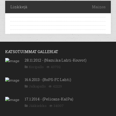
Linkkejä
Mainos
KATSOTUIMMAT GALLERIAT
28.11.2012 - (Namika Lahti-Kouvot)
Koripallo
43702
16.6.2013 - (RoPS-FC Lahti)
Jalkapallo
42129
17.1.2014 - (Pelicans-KalPa)
Jääkiekko
34007