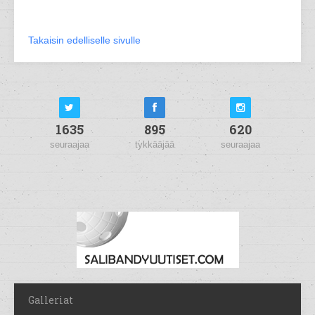
Takaisin edelliselle sivulle
1635
895
620
seuraajaa
tykkääjää
seuraajaa
Galleriat