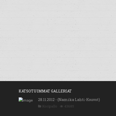
KATSOTUIMMAT GALLERIAT
28.11.2012 - (Namika Lahti-Kouvot)
Koripallo
43685