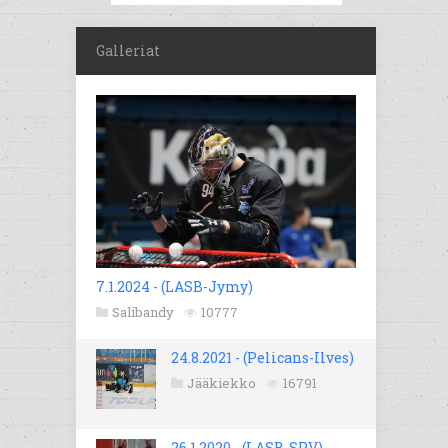
Galleriat
7.1.2024 - (LASB-Jymy)
Salibandy
10777
24.8.2021 - (Pelicans-Ilves)
Jääkiekko
16791
26.1.2020 - (LASB-SPV)