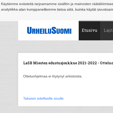
Käytämme evästeitä tarjoamamme sisällön ja mainosten räätälöimise
analytiikka-alan kumppaneillemme tietoa siitä, kuinka käytät sivusto
Suomi
Espoo
Helsinki
Hämeenlinna
Joensuu
Jyväskylä
Kouvo
Etusivu
Lajit
LaSB Miesten edustusjoukkue 2021-2022 - Otteluo
Otteluohjelmaa ei löytynyt arkistoista.
Takaisin edelliselle sivulle