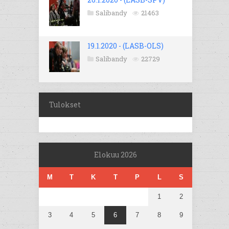
Salibandy
21463
19.1.2020 - (LASB-OLS)
Salibandy
22729
Tulokset
Elokuu 2026
M
T
K
T
P
L
S
1
2
3
4
5
6
7
8
9