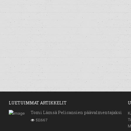
LUETUIMMAT ARTIKKELIT
U
Tomi Lämsä Pelicansien päävalmentajaksi
K
511667
T
M