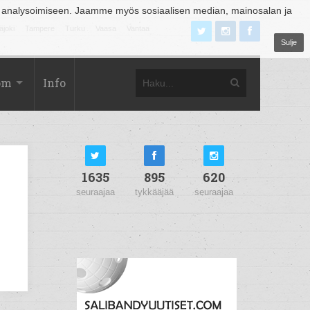
 analysoimiseen. Jaamme myös sosiaalisen median, mainosalan ja
äjoki
Tampere
Turku
Vaasa
Vantaa
Sulje
om
Info
1635
895
620
seuraajaa
tykkääjää
seuraajaa