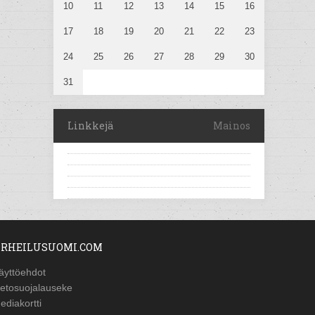
10
11
12
13
14
15
16
17
18
19
20
21
22
23
24
25
26
27
28
29
30
31
Linkkejä
Mainos
RHEILUSUOMI.COM
äyttöehdot
ietosuojalauseke
ediakortti