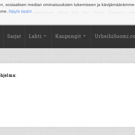
en, sosiaalisen median ominaisuuksien tukemiseen ja kävijämäärämme
amme.
Näytä tiedot
la
Kuopio
Lahti
Lappeenranta
Mikkeli
Oulu
Pori
Rauma
Rovaniemi
Sein
Sarjat
Lahti
Kaupungit
UrheiluSuomi.c
hjelma: