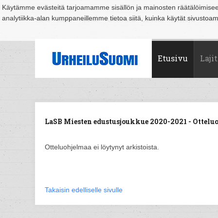
Käytämme evästeitä tarjoamamme sisällön ja mainosten räätälöimise
analytiikka-alan kumppaneillemme tietoa siitä, kuinka käytät sivusto
Suomi
Espoo
Helsinki
Hämeenlinna
Joensuu
Jyväskylä
Kouvo
Etusivu
Lajit
LaSB Miesten edustusjoukkue 2020-2021 - Otteluo
Otteluohjelmaa ei löytynyt arkistoista.
Takaisin edelliselle sivulle