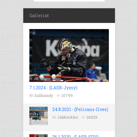
Galleriat
7.1.2024 - (LASB-Jymy)
Salibandy
10799
24.8.2021 - (Pelicans-Ilves)
Jääkiekko
16829
26.1.2020 - (LASB-SPV)