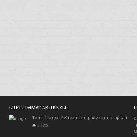
LUETUIMMAT ARTIKKELIT
U
Tomi Lämsä Pelicansien päävalmentajaksi
K
511713
T
M