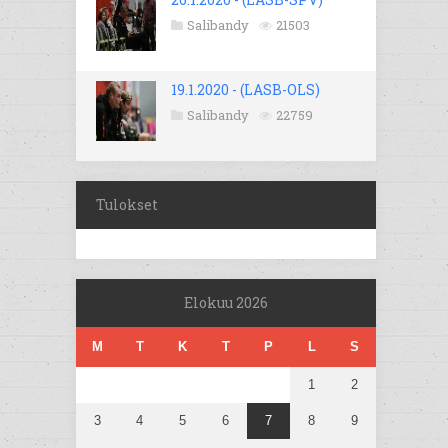
Salibandy
21503
19.1.2020 - (LASB-OLS)
Salibandy
22759
Tulokset
Elokuu 2026
M
T
K
T
P
L
S
1
2
3
4
5
6
7
8
9