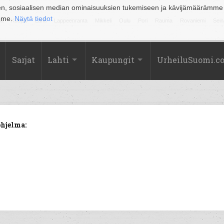
en, sosiaalisen median ominaisuuksien tukemiseen ja kävijämäärämme
amme.
Näytä tiedot
la
Kuopio
Lahti
Lappeenranta
Mikkeli
Oulu
Pori
Rauma
Rovaniemi
Sein
Sarjat
Lahti
Kaupungit
UrheiluSuomi.c
hjelma: