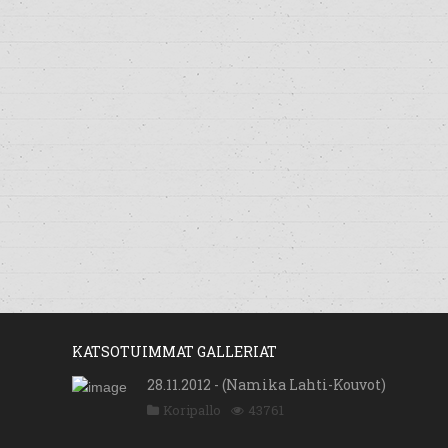
KATSOTUIMMAT GALLERIAT
28.11.2012 - (Namika Lahti-Kouvot)
Koripallo
43761