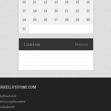
10
11
12
13
14
15
16
17
18
19
20
21
22
23
24
25
26
27
28
29
30
31
Linkkejä
Mainos
RHEILUSUOMI.COM
äyttöehdot
ietosuojalauseke
ediakortti