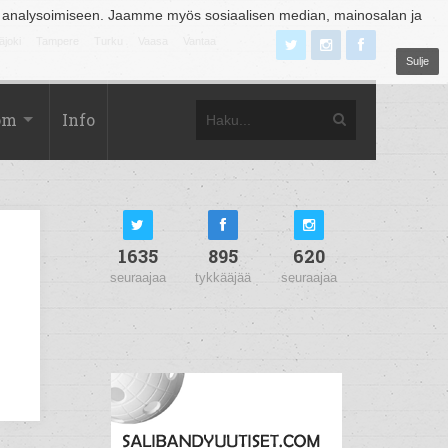
 analysoimiseen. Jaamme myös sosiaalisen median, mainosalan ja
äjoki
Tampere
Turku
Vaasa
Vantaa
Sulje
om
Info
1635
895
620
seuraajaa
tykkääjää
seuraajaa